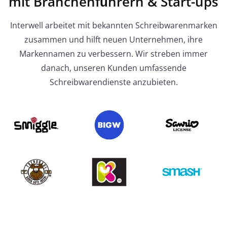
mit Branchenführern & Start-ups
Interwell arbeitet mit bekannten Schreibwarenmarken
zusammen und hilft neuen Unternehmen, ihre
Markennamen zu verbessern. Wir streben immer
danach, unseren Kunden umfassende
Schreibwarendienste anzubieten.
Pom Pom Stift
Unsere Designer können eine winzige Pom Pom an
der Kappe befestigen, um Ihrem Stift Niedlichkeit
zu verleihen. Pom Poms können in Farbe variieren
und sind typischerweise aus synthetischen
Materialien hergestellt.