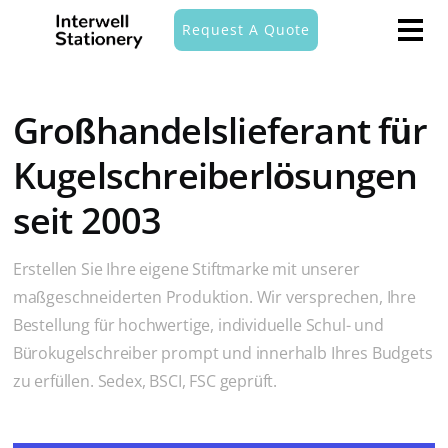
Request A Quote
Großhandelslieferant für
Kugelschreiberlösungen
seit 2003
Erstellen Sie Ihre eigene Stiftmarke mit unserer
maßgeschneiderten Produktion. Wir versprechen, Ihre
Bestellung für hochwertige, individuelle Schul- und
Bürokugelschreiber prompt und innerhalb Ihres Budgets
zu erfüllen. Sedex, BSCI, FSC geprüft.