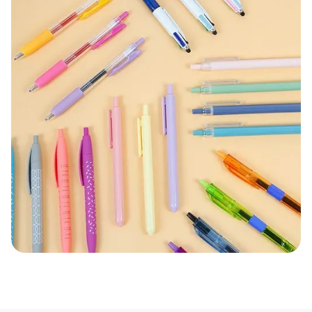
Pop It Stift
Kombinieren Sie Ihr Pop-it Federmäppchen mit
unseren Pop-it Stiften! Dieser Stift hat ein
kompaktes Blasen-Popping-Kit, das an der Kappe
befestigt ist. Es ist aus Silikon gefertigt und kann
durch jedes Design ersetzt werden.
JETZT ANFRAGEN
BTS-Stift
Speziell für den Einsatz in der Schule entworfen,
mit Merkmalen wie einem robusten Design und
einem Clip zum Befestigen des Stiftes an einem