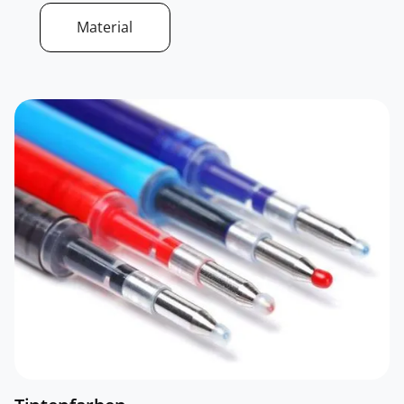
Material
LGBT Gay Pen
Interwell erstellt individuelle Stifte für die LGBT-
Gemeinschaft. Die LGBTQ+-Bewegung wird in
Regenbogenfarben und anderen Symbolen auf
diesen Stiften dargestellt. Geben Sie diese weiter
oder verkaufen Sie diese, um LGBT-Gruppen und -
Ursachen zu unterstützen.
JETZT ANFRAGEN
Metallstift
Metallstifte sind aufgrund ihrer Robustheit,