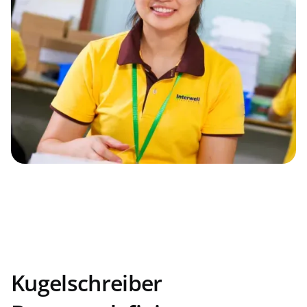
Novelty Pen
Wenn Sie einzigartige Stifte wollen, sind unsere
Neuheiten-Kollektionen der richtige Weg! Diese
Stifte haben unverwechselbare Formen, Farben
oder Merkmale, die sich von traditionellen
unterscheiden. Sie können eine erfreuliche und
funktionale Möglichkeit sein, Ihre Persönlichkeit
oder Interessen auszudrücken.
JETZT ANFRAGEN
Kugelschreiber