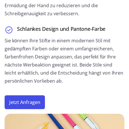
Ermüdung der Hand zu reduzieren und die
JETZT ANFRAGEN
Schreibgenauigkeit zu verbessern.
Schlankes Design und Pantone-Farbe
Sie können Ihre Stifte in einem modernen Stil mit
Cartoon-Stift
gedämpften Farben oder einem umfangreicheren,
Entworfen mit Cartoon-Charakteren. Mit Interwells
farbenfrohen Design anpassen, das perfekt für Ihre
Disney FAMA-Akkreditierung können wir Ihren Stift
nächste Werbeaktion geeignet ist. Beide Stile sind
mit jedem Disney-Charakter wie Micky Maus,
leicht erhältlich, und die Entscheidung hängt von Ihren
Disney-Prinzessinnen, Stitch, Donald Duck usw.
herstellen.
persönlichen Vorlieben ab.
JETZT ANFRAGEN
Jetzt Anfragen