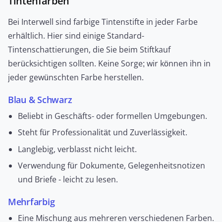
Tintenfarben
Schwere und geringen Wartungsanforderungen
Bei Interwell sind farbige Tintenstifte in jeder Farbe
hochwertige Schreibgeräte. Üblicherweise sind sie
erhältlich. Hier sind einige Standard-
aus Edelstahl oder Aluminium gefertigt.
Tintenschattierungen, die Sie beim Stiftkauf
berücksichtigen sollten. Keine Sorge; wir können ihn in
JETZT ANFRAGEN
jeder gewünschten Farbe herstellen.
Blau & Schwarz
Beliebt in Geschäfts- oder formellen Umgebungen.
Top Secret UV-Lichtstift
Steht für Professionalität und Zuverlässigkeit.
Verfügt über UV-Licht und UV-empfindliche Tinte.
Langlebig, verblasst nicht leicht.
Damit ist es möglich, vertrauliche Informationen zu
Verwendung für Dokumente, Gelegenheitsnotizen
lesen oder zu sehen. Für zusätzlichen Schutz
und Briefe - leicht zu lesen.
können Sie es verwenden, um auf Dokumenten
oder Währungen unsichtbare Markierungen zu
Mehrfarbig
machen, die mit einem UV-Licht sichtbar sind.
Eine Mischung aus mehreren verschiedenen Farben.