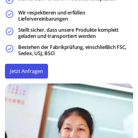
wird, gleitet die ausgestreckte Spitze des Stiftes
heraus und verriegelt sich an der Basis des
Wir respektieren und erfüllen
Liefervereinbarungen
Gehäuses.
Stellt sicher, dass unsere Produkte komplett
geladen und transportiert werden
JETZT ANFRAGEN
Bestehen der Fabrikprüfung, einschließlich FSC,
Sedex, USJ, BSCI
Jetzt Anfragen
Regenbogenstift
Verfügt über einen lebendigen Regenbogenfarben-
Weichplüschoberteil und austauschbare Mine, die
ein lustiges Schreiberlebnis schafft.
JETZT ANFRAGEN