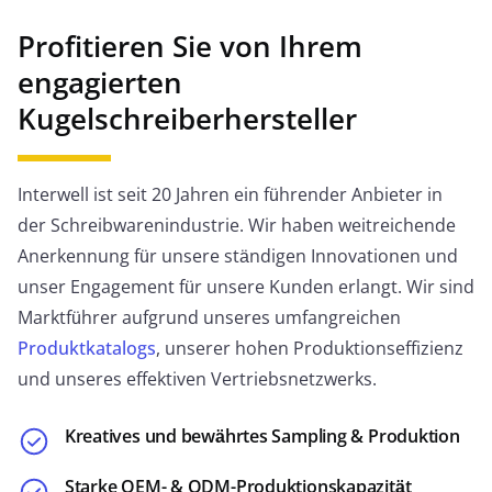
Profitieren Sie von Ihrem
JETZT ANFRAGEN
engagierten
Kugelschreiberhersteller
Interwell ist seit 20 Jahren ein führender Anbieter in
der Schreibwarenindustrie. Wir haben weitreichende
Anerkennung für unsere ständigen Innovationen und
unser Engagement für unsere Kunden erlangt. Wir sind
Marktführer aufgrund unseres umfangreichen
Produktkatalogs
, unserer hohen Produktionseffizienz
und unseres effektiven Vertriebsnetzwerks.
Einziehbarer Stift
Dieser Stift hat einen einzigartigen Mechanismus,
Kreatives und bewährtes Sampling & Produktion
der es ermöglicht, die Spitze auszufahren und
einzuziehen. Wenn die Kappe nach unten gedrückt
Starke OEM- & ODM-Produktionskapazität