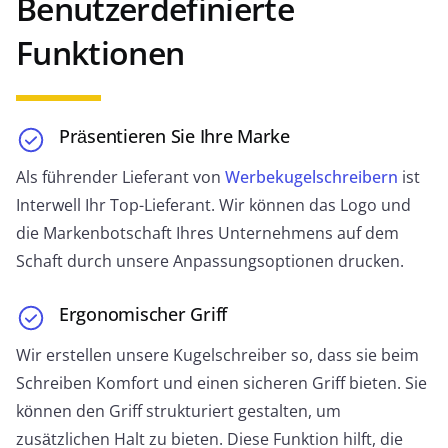
Benutzerdefinierte
Einhornstift
Funktionen
Fügen Sie Ihren gewöhnlichen oder mehrfarbigen
Stiften mit einem mythischen Einhorndesign Magie
hinzu. Spaßig, kreativ und ein neuartiges Geschenk
für Kinder.
Präsentieren Sie Ihre Marke
Als führender Lieferant von
Werbekugelschreibern
ist
JETZT ANFRAGEN
Interwell Ihr Top-Lieferant. Wir können das Logo und
die Markenbotschaft Ihres Unternehmens auf dem
Schaft durch unsere Anpassungsoptionen drucken.
Ergonomischer Griff
Narwalstift
Beste Geschenke für Kinder. Verfügt über ein
Wir erstellen unsere Kugelschreiber so, dass sie beim
Narwal-Muster auf dem Stiftkörper und einen 3D-
Schreiben Komfort und einen sicheren Griff bieten. Sie
Gummi-Narwal auf der Kappe.
können den Griff strukturiert gestalten, um
zusätzlichen Halt zu bieten. Diese Funktion hilft, die