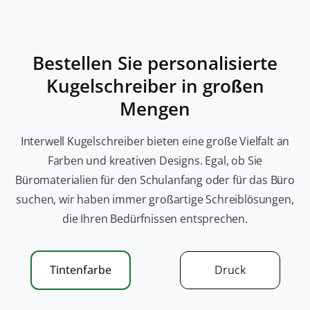
Notizbuch oder Hemdtasche.
JETZT ANFRAGEN
Bestellen Sie personalisierte
Kugelschreiber in großen
Mengen
Interwell Kugelschreiber bieten eine große Vielfalt an
Diamantstift
Farben und kreativen Designs. Egal, ob Sie
Verfügt über riesige Imitationsdiamanten in ihren
Büromaterialien für den Schulanfang oder für das Büro
Designs. Diamantstifte sind beliebt für diejenigen,
suchen, wir haben immer großartige Schreiblösungen,
die ihren Schreibgeräten einen Hauch von Glanz
und Glamour hinzufügen möchten.
die Ihren Bedürfnissen entsprechen.
JETZT ANFRAGEN
Tintenfarbe
Druck