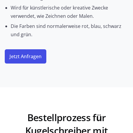
Wird für künstlerische oder kreative Zwecke
JETZT ANFRAGEN
verwendet, wie Zeichnen oder Malen.
Die Farben sind normalerweise rot, blau, schwarz
und grün.
Liquid Glitter Pen
Jetzt Anfragen
Dieser Stift enthält Flüssigkeit im Schaft, die mit
Glitzerpartikeln versetzt ist. Wenn Sie damit
schreiben oder zeichnen, schwebt der Glitzer und
schafft ein funkelndes, schimmerndes
Schreiberlebnis.
JETZT ANFRAGEN
Bestellprozess für
Kugelschreiber mit