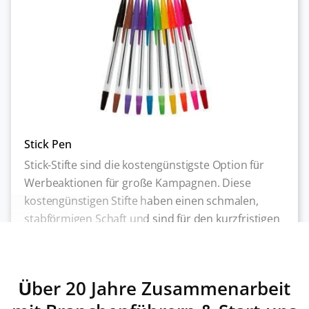
Stick Pen
Stick-Stifte sind die kostengünstigste Option für
Werbeaktionen für große Kampagnen. Diese
kostengünstigen Stifte haben einen schmalen,
stabförmigen Schaft und sind für den kurzfristigen
Gebrauch gedacht. Verwenden Sie es, indem Sie
Mehr erfahren
die Kappe abnehmen, um zu schreiben.
Über 20 Jahre Zusammenarbeit
JETZT ANFRAGEN