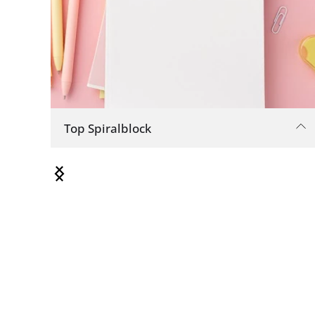
Top Spiralblock
Kann vollständig flach geöffnet werden,
ideal zum Notizenmachen in Vorlesungen,
Seminaren und anderen Situationen, wo
Platz knapp ist. Dieser stilvolle Spiralblock
hat einen Buchgewebebezug und trendige
Farben.