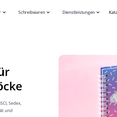
r
Schreibwaren
Dienstleistungen
Kat
ür
löcke
SCI, Sedex,
tät und