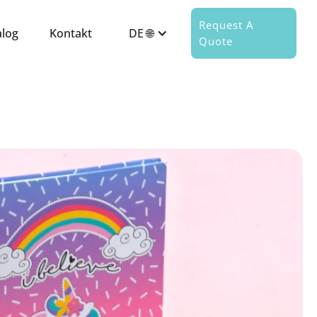
Request A
alog
Kontakt
DE 🌐
Quote