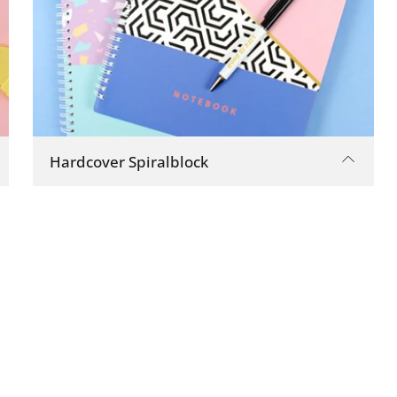
Hardcover Spiralblock
Die benutzerdefinierte Drahtbindung und
der dicke Umschlag machen dieses Buch
extrem strapazierfähig. Der Umschlag und
die Bindung dieses Journals sind robust,
was seine Haltbarkeit und Langlebigkeit
garantiert.