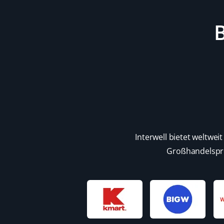
B
Interwell bietet weltw
Großhandelspre