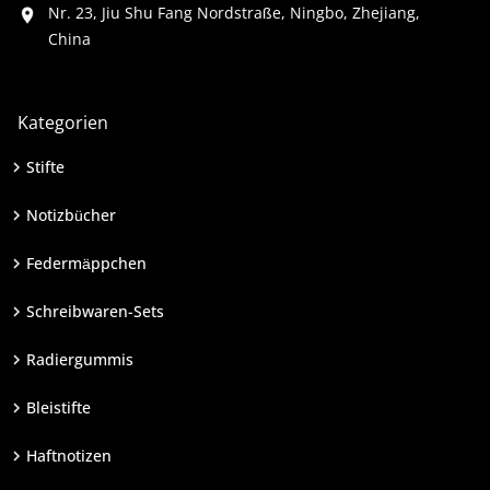
unser Team Sie in jeder Bestell- und
Nr. 23, Jiu Shu Fang Nordstraße, Ningbo, Zhejiang,
Produktionsphase ab.
60 Seiten
China
100 Seiten
192 Seiten
Kategorien
300 Seiten
Stifte
oder benutzerdefinierte Seitenanzahl
Notizbücher
Designs
Federmäppchen
Dinosaurier
Alpaka
Schreibwaren-Sets
Galaxie
Radiergummis
Einhorn
Bleistifte
Meerjungfrau
Metallisch
Haftnotizen