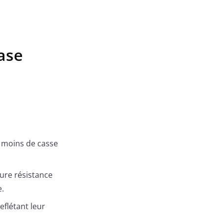
ase
 moins de casse
ure résistance
e.
eflétant leur