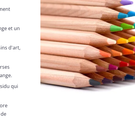
ement
nge et un
ns d'art,
erses
lange.
ésidu qui
Core
 de