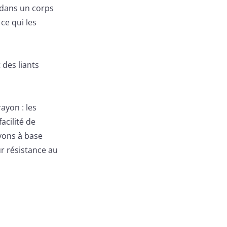
 dans un corps
ce qui les
 des liants
ayon : les
acilité de
yons à base
ur résistance au