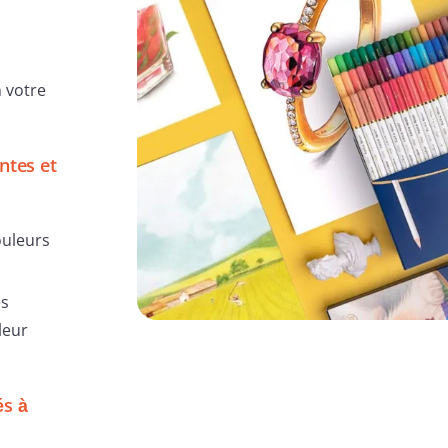
n votre
ntes et
ouleurs
es
leur
és à