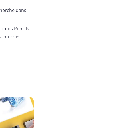
cherche dans
romos Pencils -
s intenses.