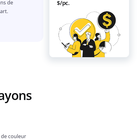
$/pc.
ons de
art.
rayons
s de couleur