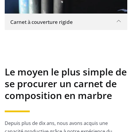
Carnet à couverture rigide
Fabriqué en carton épais et recouvert de motifs
imprimés de qualité. Il en résulte un carnet
durable qui peut résister à être jeté dans des
sacs sans perdre son toucher agréable.
Caractéristiques supplémentaires, telles que
Le moyen le plus simple de
des poches pour ranger des documents ou un
se procurer un carnet de
marque-page en ruban.
composition en marbre
Depuis plus de dix ans, nous avons acquis une
capacité productive grâce à notre expérience du