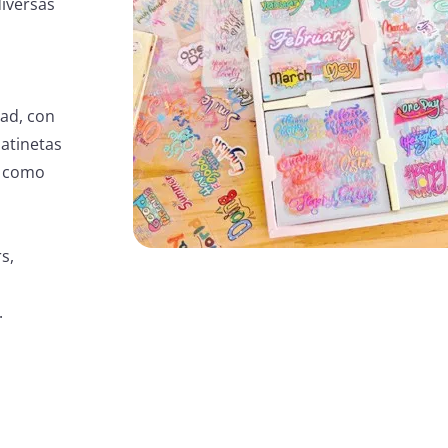
diversas
dad, con
atinetas
s como
s,
.