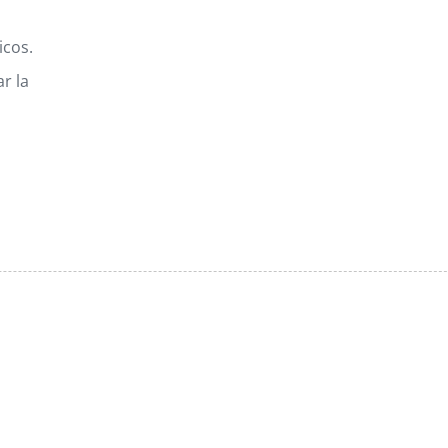
icos.
r la