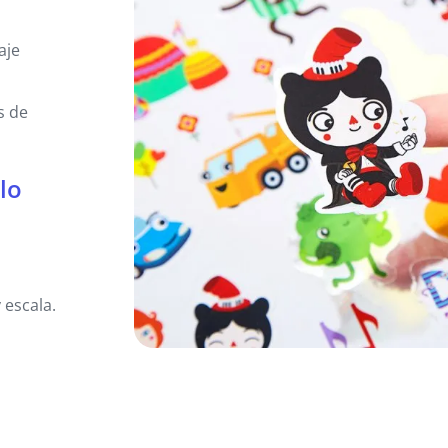
aje
s de
ilo
 escala.